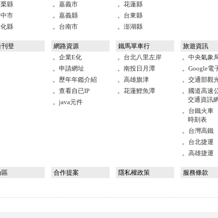
苗栗縣
。嘉義市
。花蓮縣
台中市
。嘉義縣
。台東縣
彰化縣
。台南市
。澎湖縣
告刊登
網路資源
鐵馬單車行
旅遊資訊
。企業E化
。台北八里左岸
。中央氣象
。申請網址
。南投日月潭
。Google
。歷年年鑑介紹
。高雄旗津
。交通部觀
。查看自已IP
。花蓮鯉魚潭
。國道高速
交通資訊
。java元件
。台鐵火車
時刻表
。台灣高鐵
。台北捷運
。高雄捷運
論區
合作提案
隱私權政策
服務條款