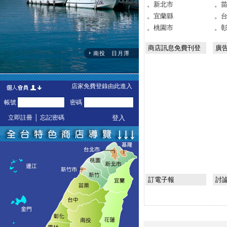
。新北市
。
。宜蘭縣
。
。桃園市
。
商店訊息免費刊登
廣
訂電子報
討