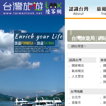
台灣旅遊局│網
網站導覽 >
認識台灣
旅
。國家概況
。
。氣候概況
。
。人文歷史
。
。
台灣地圖
。台北市
。
。基隆市
。